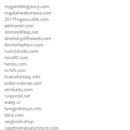
mygamblingstory.com
majalahwekonews.com
2017hoganoutlet.com
pelmanec.com
domino99qq.net
directoryoftheweb.com
donttellashton.com
rush3studio.com
roro90.com
herzio.com
in-hi5.com
krainafantasy.info
todas-noticias.com
senikartu.com
rusportal.net
watty.io
livinginthesun.info
itsriz.com
cargoods.shop
capetownacupuncture.com