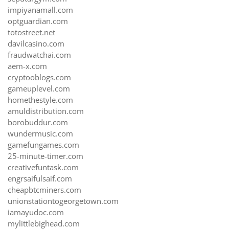
impiyanamall.com
optguardian.com
totostreet.net
davilcasino.com
fraudwatchai.com
aem-x.com
cryptooblogs.com
gameuplevel.com
homethestyle.com
amuldistribution.com
borobuddur.com
wundermusic.com
gamefungames.com
25-minute-timer.com
creativefuntask.com
engrsaifulsaif.com
cheapbtcminers.com
unionstationtogeorgetown.com
iamayudoc.com
mylittlebighead.com