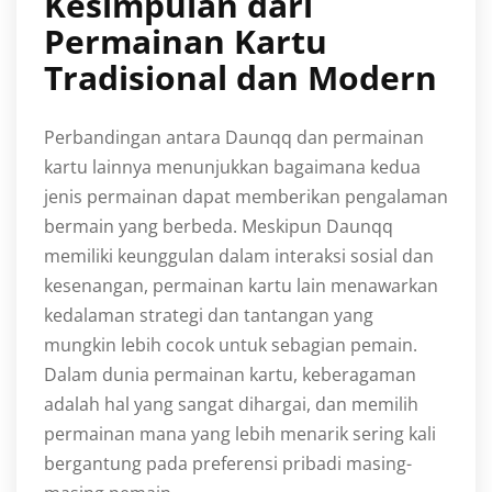
Kesimpulan dari
Permainan Kartu
Tradisional dan Modern
Perbandingan antara Daunqq dan permainan
kartu lainnya menunjukkan bagaimana kedua
jenis permainan dapat memberikan pengalaman
bermain yang berbeda. Meskipun Daunqq
memiliki keunggulan dalam interaksi sosial dan
kesenangan, permainan kartu lain menawarkan
kedalaman strategi dan tantangan yang
mungkin lebih cocok untuk sebagian pemain.
Dalam dunia permainan kartu, keberagaman
adalah hal yang sangat dihargai, dan memilih
permainan mana yang lebih menarik sering kali
bergantung pada preferensi pribadi masing-