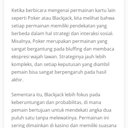
Ketika berbicara mengenai permainan kartu lain
seperti Poker atau Blackjack, kita melihat bahwa
setiap permainan memiliki pendekatan yang
berbeda dalam hal strategi dan interaksi sosial.
Misalnya, Poker merupakan permainan yang
sangat bergantung pada bluffing dan membaca
ekspresi wajah lawan. Strateginya jauh lebih
kompleks, dan setiap keputusan yang diambil
pemain bisa sangat berpengaruh pada hasil
akhir.
Sementara itu, Blackjack lebih fokus pada
keberuntungan dan probabilitas, di mana
pemain bertujuan untuk mendekati angka dua
puluh satu tanpa melewatinya. Permainan ini
sering dimainkan di kasino dan memiliki suasana