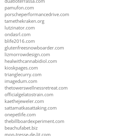
duatloterrassa.com
pamufon.com
porscheperformancedrive.com
tamethekraken.org
lutzinator.com
ondasrl.com
blife2016.com
glutenfreesnowboarder.com
lizmorrowdesign.com
healwithcannabidiol.com
kioskpages.com
trianglecurry.com
imagedum.com
thetowerswellnessretreat.com
officialgelatostrain.com
kaethejeweler.com
sattamatkasattaking.com
onepetlife.com
thebillboardexperiment.com
beachufabet.biz
mon-tresse-de-lit.com