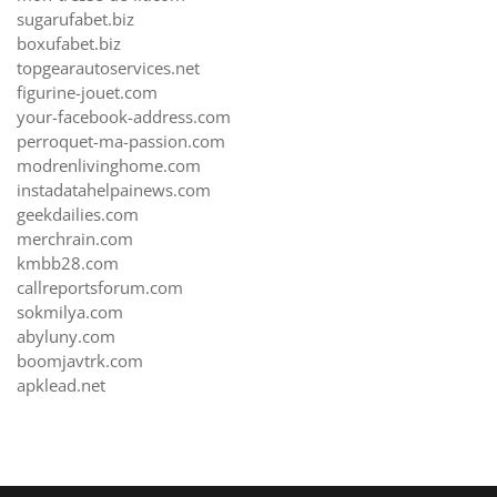
sugarufabet.biz
boxufabet.biz
topgearautoservices.net
figurine-jouet.com
your-facebook-address.com
perroquet-ma-passion.com
modrenlivinghome.com
instadatahelpainews.com
geekdailies.com
merchrain.com
kmbb28.com
callreportsforum.com
sokmilya.com
abyluny.com
boomjavtrk.com
apklead.net