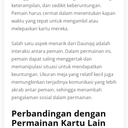
keterampilan, dan sedikit keberuntungan.
Pemain harus cermat dalam menentukan kapan
waktu yang tepat untuk mengambil atau
melepaskan kartu mereka.
Salah satu aspek menarik dari Daunqq adalah
interaksi antara pemain. Dalam permainan ini,
pemain dapat saling menggertak dan
memanipulasi situasi untuk mendapatkan
keuntungan. Ukuran meja yang relatif kecil juga
memungkinkan terjadinya komunikasi yang lebih
akrab antar pemain, sehingga menambah
pengalaman sosial dalam permainan.
Perbandingan dengan
Permainan Kartu Lain