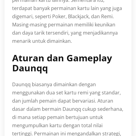
permainan kartu lainnya. Sementara itu,
terdapat banyak permainan kartu lain yang juga
digemari, seperti Poker, Blackjack, dan Remi.
Masing-masing permainan memiliki keunikan
dan daya tarik tersendiri, yang menjadikannya
menarik untuk dimainkan.
Aturan dan Gameplay
Daunqq
Daunqq biasanya dimainkan dengan
menggunakan dua set kartu remi yang standar,
dan jumlah pemain dapat bervariasi. Aturan
dasar dalam bermain Daunqq cukup sederhana,
di mana setiap pemain bertujuan untuk
mengumpulkan kartu dengan total nilai
tertinggi. Permainan ini mengandalkan strategi,