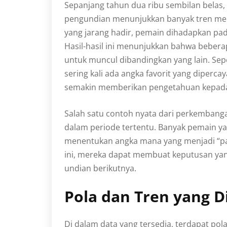
Sepanjang tahun dua ribu sembilan belas, 
pengundian menunjukkan banyak tren men
yang jarang hadir, pemain dihadapkan pa
Hasil-hasil ini menunjukkan bahwa beberap
untuk muncul dibandingkan yang lain. Se
sering kali ada angka favorit yang diper
semakin memberikan pengetahuan kepada 
Salah satu contoh nyata dari perkembanga
dalam periode tertentu. Banyak pemain yan
menentukan angka mana yang menjadi “p
ini, mereka dapat membuat keputusan yan
undian berikutnya.
Pola dan Tren yang 
Di dalam data yang tersedia, terdapat pola 