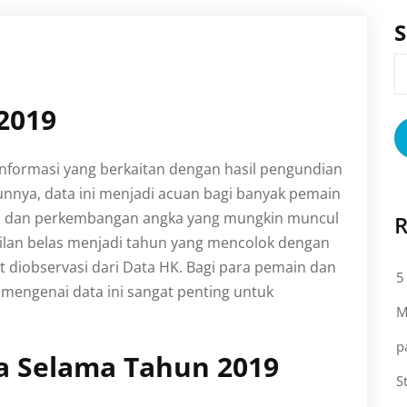
S
2019
formasi yang berkaitan dengan hasil pengundian
hunnya, data ini menjadi acuan bagi banyak pemain
ola dan perkembangan angka yang mungkin muncul
R
ilan belas menjadi tahun yang mencolok dengan
 diobservasi dari Data HK. Bagi para pemain dan
5
ngenai data ini sangat penting untuk
M
p
 Selama Tahun 2019
S