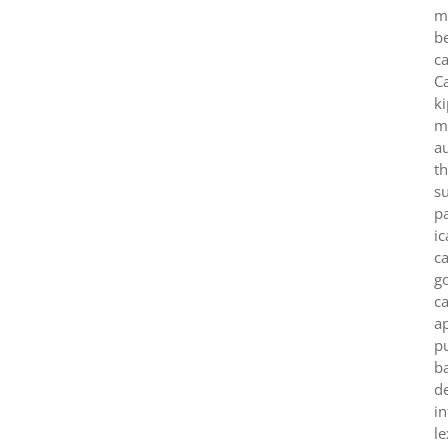
m
b
c
C
k
m
a
t
s
p
i
c
g
c
a
p
b
d
i
l