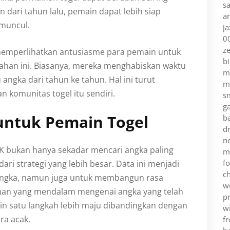
s
dari tahun lalu, pemain dapat lebih siap
a
muncul.
j
0
z
memperlihatkan antusiasme para pemain untuk
b
an ini. Biasanya, mereka menghabiskan waktu
m
ngka dari tahun ke tahun. Hal ini turut
m
komunitas togel itu sendiri.
s
ga
untuk Pemain Togel
b
d
ne
HK bukan hanya sekadar mencari angka paling
m
fo
ri strategi yang lebih besar. Data ini menjadi
c
n angka, namun juga untuk membangun rasa
w
aman yang mendalam mengenai angka yang telah
p
 satu langkah lebih maju dibandingkan dengan
w
a acak.
f