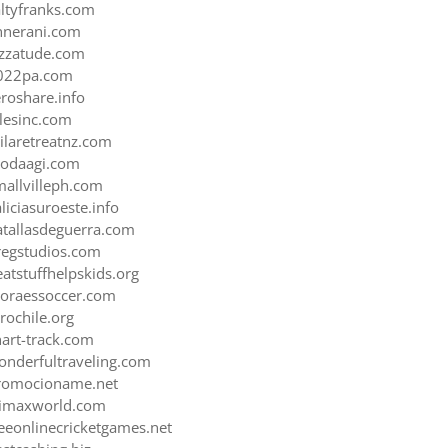
altyfranks.com
nnerani.com
azzatude.com
022pa.com
eroshare.info
ilesinc.com
ilaretreatnz.com
odaagi.com
mallvilleph.com
liciasuroeste.info
atallasdeguerra.com
regstudios.com
atstuffhelpskids.org
oraessoccer.com
rochile.org
hart-track.com
onderfultraveling.com
romocioname.net
imaxworld.com
reeonlinecricketgames.net