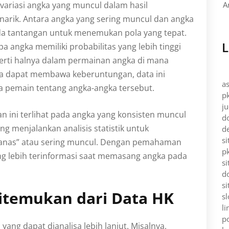
variasi angka yang muncul dalam hasil
A
arik. Antara angka yang sering muncul dan angka
da tantangan untuk menemukan pola yang tepat.
L
a angka memiliki probabilitas yang lebih tinggi
perti halnya dalam permainan angka di mana
caya dapat membawa keberuntungan, data ini
a
pemain tentang angka-angka tersebut.
p
ju
n ini terlihat pada angka yang konsisten muncul
d
g menjalankan analisis statistik untuk
d
si
anas” atau sering muncul. Dengan pemahaman
p
g lebih terinformasi saat memasang angka pada
si
d
si
Ditemukan dari Data HK
sl
li
p
yang dapat dianalisa lebih lanjut. Misalnya,