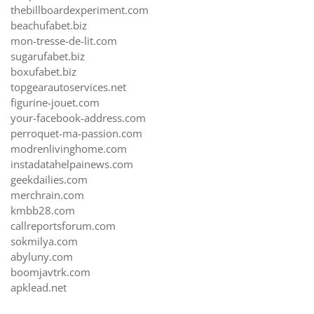
thebillboardexperiment.com
beachufabet.biz
mon-tresse-de-lit.com
sugarufabet.biz
boxufabet.biz
topgearautoservices.net
figurine-jouet.com
your-facebook-address.com
perroquet-ma-passion.com
modrenlivinghome.com
instadatahelpainews.com
geekdailies.com
merchrain.com
kmbb28.com
callreportsforum.com
sokmilya.com
abyluny.com
boomjavtrk.com
apklead.net