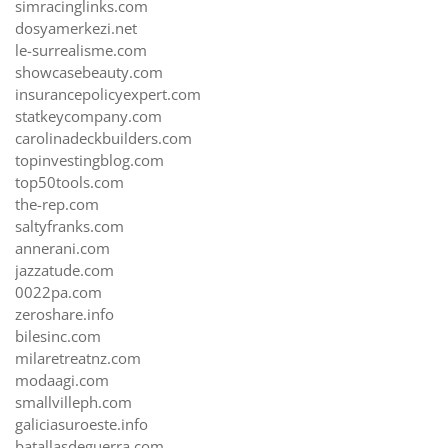
simracinglinks.com
dosyamerkezi.net
le-surrealisme.com
showcasebeauty.com
insurancepolicyexpert.com
statkeycompany.com
carolinadeckbuilders.com
topinvestingblog.com
top50tools.com
the-rep.com
saltyfranks.com
annerani.com
jazzatude.com
0022pa.com
zeroshare.info
bilesinc.com
milaretreatnz.com
modaagi.com
smallvilleph.com
galiciasuroeste.info
batallasdeguerra.com