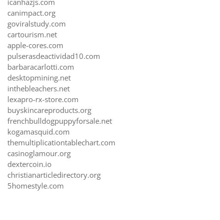
icanhazjs.com
canimpact.org
goviralstudy.com
cartourism.net
apple-cores.com
pulserasdeactividad10.com
barbaracarlotti.com
desktopmining.net
inthebleachers.net
lexapro-rx-store.com
buyskincareproducts.org
frenchbulldogpuppyforsale.net
kogamasquid.com
themultiplicationtablechart.com
casinoglamour.org
dextercoin.io
christianarticledirectory.org
5homestyle.com