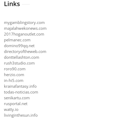
Links
mygamblingstory.com
majalahwekonews.com
2017hoganoutlet.com
pelmanec.com
domino99qq.net
directoryoftheweb.com
donttellashton.com
rush3studio.com
roro90.com
herzio.com
in-hi5.com
krainafantasy.info
todas-noticias.com
senikartu.com
rusportal.net
watty.io
livinginthesun.info