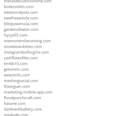
mesasdecultivoonline.com
boilersnbits.com
latestviralpost.com
newfreearticle.com
blitzpowerusa.com
gardenofeaten.com
hycys05.com
onemoremilerunning.com
snowboardsteez.com
instagrambioforgirls.com
cashflowxfiles.com
kmbb10.com
getxtrem.com
weactinfo.com
meshingsocial.com
thearguer.com
marketing-mobile-app.com
floralpunchcraft.com
fiasone.com
danktankbattery.com
mealudo.com