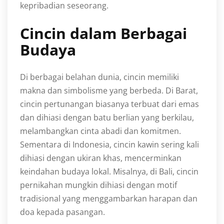
kepribadian seseorang.
Cincin dalam Berbagai
Budaya
Di berbagai belahan dunia, cincin memiliki
makna dan simbolisme yang berbeda. Di Barat,
cincin pertunangan biasanya terbuat dari emas
dan dihiasi dengan batu berlian yang berkilau,
melambangkan cinta abadi dan komitmen.
Sementara di Indonesia, cincin kawin sering kali
dihiasi dengan ukiran khas, mencerminkan
keindahan budaya lokal. Misalnya, di Bali, cincin
pernikahan mungkin dihiasi dengan motif
tradisional yang menggambarkan harapan dan
doa kepada pasangan.