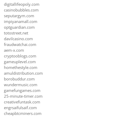
digitallifeopoly.com
casinobubbles.com
seputargym.com
impiyanamall.com
optguardian.com
totostreet.net
davilcasino.com
fraudwatchai.com
aem-x.com
cryptooblogs.com
gameuplevel.com
homethestyle.com
amuldistribution.com
borobuddur.com
wundermusic.com
gamefungames.com
25-minute-timer.com
creativefuntask.com
engrsaifulsaif.com
cheapbtcminers.com