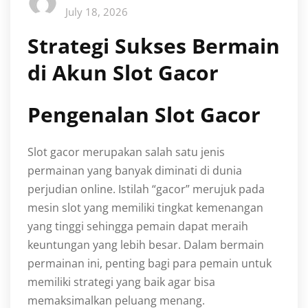
July 18, 2026
Strategi Sukses Bermain
di Akun Slot Gacor
Pengenalan Slot Gacor
Slot gacor merupakan salah satu jenis
permainan yang banyak diminati di dunia
perjudian online. Istilah “gacor” merujuk pada
mesin slot yang memiliki tingkat kemenangan
yang tinggi sehingga pemain dapat meraih
keuntungan yang lebih besar. Dalam bermain
permainan ini, penting bagi para pemain untuk
memiliki strategi yang baik agar bisa
memaksimalkan peluang menang.