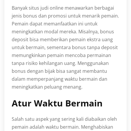
Banyak situs judi online menawarkan berbagai
jenis bonus dan promosi untuk menarik pemain.
Pemain dapat memanfaatkan ini untuk
meningkatkan modal mereka. Misalnya, bonus
deposit bisa memberikan pemain ekstra uang
untuk bermain, sementara bonus tanpa deposit
memungkinkan pemain mencoba permainan
tanpa risiko kehilangan uang. Menggunakan
bonus dengan bijak bisa sangat membantu
dalam memperpanjang waktu bermain dan
meningkatkan peluang menang.
Atur Waktu Bermain
Salah satu aspek yang sering kali diabaikan oleh
pemain adalah waktu bermain. Menghabiskan