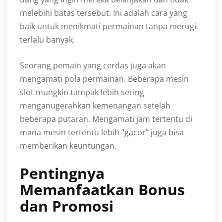
melebihi batas tersebut. Ini adalah cara yang
baik untuk menikmati permainan tanpa merugi
terlalu banyak.
Seorang pemain yang cerdas juga akan
mengamati pola permainan. Beberapa mesin
slot mungkin tampak lebih sering
menganugerahkan kemenangan setelah
beberapa putaran. Mengamati jam tertentu di
mana mesin tertentu lebih “gacor” juga bisa
memberikan keuntungan.
Pentingnya
Memanfaatkan Bonus
dan Promosi