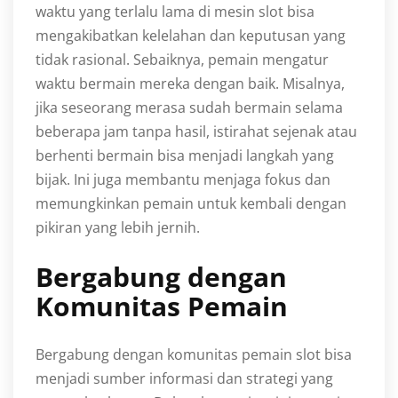
waktu yang terlalu lama di mesin slot bisa
mengakibatkan kelelahan dan keputusan yang
tidak rasional. Sebaiknya, pemain mengatur
waktu bermain mereka dengan baik. Misalnya,
jika seseorang merasa sudah bermain selama
beberapa jam tanpa hasil, istirahat sejenak atau
berhenti bermain bisa menjadi langkah yang
bijak. Ini juga membantu menjaga fokus dan
memungkinkan pemain untuk kembali dengan
pikiran yang lebih jernih.
Bergabung dengan
Komunitas Pemain
Bergabung dengan komunitas pemain slot bisa
menjadi sumber informasi dan strategi yang