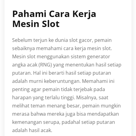
Pahami Cara Kerja
Mesin Slot
Sebelum terjun ke dunia slot gacor, pemain
sebaiknya memahami cara kerja mesin slot.
Mesin slot menggunakan sistem generator
angka acak (RNG) yang menentukan hasil setiap
putaran. Hal ini berarti hasil setiap putaran
adalah murni keberuntungan. Memahami ini
penting agar pemain tidak terjebak pada
harapan yang terlalu tinggi. Misalnya, saat
melihat teman menang besar, pemain mungkin
merasa bahwa mereka juga bisa mendapatkan
kemenangan serupa, padahal setiap putaran
adalah hasil acak.