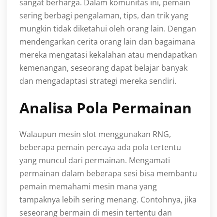
sangat berharga. Dalam komunitas ini, pemain
sering berbagi pengalaman, tips, dan trik yang
mungkin tidak diketahui oleh orang lain. Dengan
mendengarkan cerita orang lain dan bagaimana
mereka mengatasi kekalahan atau mendapatkan
kemenangan, seseorang dapat belajar banyak
dan mengadaptasi strategi mereka sendiri.
Analisa Pola Permainan
Walaupun mesin slot menggunakan RNG,
beberapa pemain percaya ada pola tertentu
yang muncul dari permainan. Mengamati
permainan dalam beberapa sesi bisa membantu
pemain memahami mesin mana yang
tampaknya lebih sering menang. Contohnya, jika
seseorang bermain di mesin tertentu dan