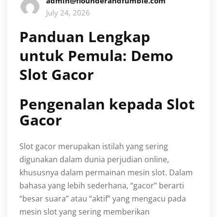
admin@flounderandfumble.com
July 24, 2026
Panduan Lengkap
untuk Pemula: Demo
Slot Gacor
Pengenalan kepada Slot
Gacor
Slot gacor merupakan istilah yang sering
digunakan dalam dunia perjudian online,
khususnya dalam permainan mesin slot. Dalam
bahasa yang lebih sederhana, “gacor” berarti
“besar suara” atau “aktif” yang mengacu pada
mesin slot yang sering memberikan