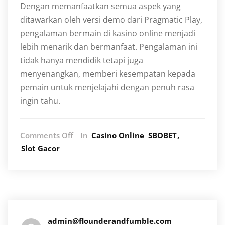
Dengan memanfaatkan semua aspek yang
ditawarkan oleh versi demo dari Pragmatic Play,
pengalaman bermain di kasino online menjadi
lebih menarik dan bermanfaat. Pengalaman ini
tidak hanya mendidik tetapi juga
menyenangkan, memberi kesempatan kepada
pemain untuk menjelajahi dengan penuh rasa
ingin tahu.
on
Comments Off
In
Casino Online
SBOBET
Cara
Slot Gacor
Memaksimalkan
Pengalaman
Bermain
di
Demo
Pragmatic
admin@flounderandfumble.com
Play