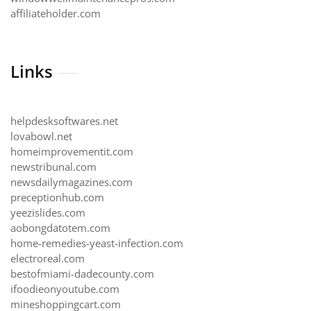
affiliateholder.com
Links
helpdesksoftwares.net
lovabowl.net
homeimprovementit.com
newstribunal.com
newsdailymagazines.com
preceptionhub.com
yeezislides.com
aobongdatotem.com
home-remedies-yeast-infection.com
electroreal.com
bestofmiami-dadecounty.com
ifoodieonyoutube.com
mineshoppingcart.com