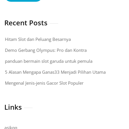
Recent Posts
Hitam Slot dan Peluang Besarnya
Demo Gerbang Olympus: Pro dan Kontra
panduan bermain slot garuda untuk pemula
5 Alasan Mengapa Ganas33 Menjadi Pilihan Utama
Mengenal Jenis-jenis Gacor Slot Populer
Links
asikqq