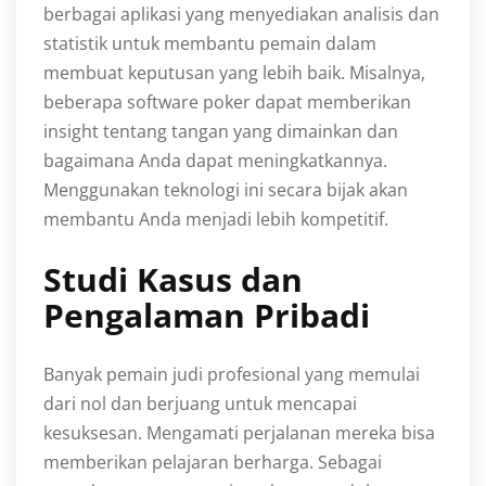
berbagai aplikasi yang menyediakan analisis dan
statistik untuk membantu pemain dalam
membuat keputusan yang lebih baik. Misalnya,
beberapa software poker dapat memberikan
insight tentang tangan yang dimainkan dan
bagaimana Anda dapat meningkatkannya.
Menggunakan teknologi ini secara bijak akan
membantu Anda menjadi lebih kompetitif.
Studi Kasus dan
Pengalaman Pribadi
Banyak pemain judi profesional yang memulai
dari nol dan berjuang untuk mencapai
kesuksesan. Mengamati perjalanan mereka bisa
memberikan pelajaran berharga. Sebagai