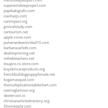
thefoodiepassport.com
superwindowproject.com
papibakigrafo.com
icanhazjs.com
canimpact.org
goviralstudy.com
cartourism.net
apple-cores.com
pulserasdeactividad10.com
barbaracarlotti.com
desktopmining.net
inthebleachers.net
lexapro-rx-store.com
buyskincareproducts.org
frenchbulldogpuppyforsale.net
kogamasquid.com
themultiplicationtablechart.com
casinoglamour.org
dextercoin.io
christianarticledirectory.org
5homestyle.com