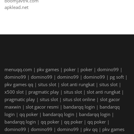
boomjavtrk.com
apklead.net
menuqq.com
|
pkv games
|
poker
|
poker
|
domino99
|
domino99
|
domino99
|
domino99
|
domino99
|
pg soft
|
pkv games qq
|
situs slot
|
slot anti rungkat
|
situs slot
|
x500 slot
|
pragmatic play
|
situs slot
|
slot anti rungkat
|
pragmatic play
|
situs slot
|
situs slot online
|
slot gacor
maxwin
|
slot gacor resmi
|
bandarqq login
|
bandarqq
login
|
qq poker
|
bandarqq login
|
bandarqq login
|
bandarqq login
|
qq poker
|
qq poker
|
qq poker
|
domino99
|
domino99
|
domino99
|
pkv qq
|
pkv games