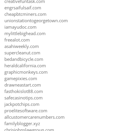
creativefuntask.com
engrsaifulsaif.com
cheapbtcminers.com
unionstationtogeorgetown.com
iamayudoc.com
mylittlebighead.com
freealot.com
asahiweekly.com
supercleanut.com
bedandbicycle.com
heraldcalifornia.com
graphicmonkeys.com
gamepixies.com
drawneastart.com
fasthokislot88.com
safecasinotips.com
jackpotchips.com
proelitesoftware.com
allcustomercarenumbers.com
familyblogger.xyz
chrisjohnslawgroup.com