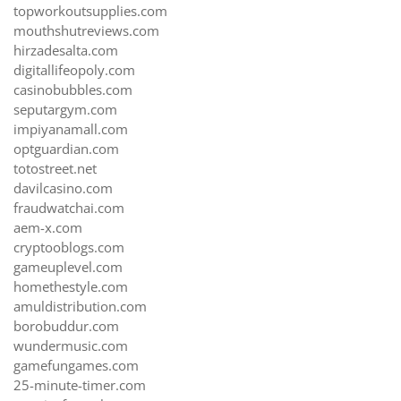
topworkoutsupplies.com
mouthshutreviews.com
hirzadesalta.com
digitallifeopoly.com
casinobubbles.com
seputargym.com
impiyanamall.com
optguardian.com
totostreet.net
davilcasino.com
fraudwatchai.com
aem-x.com
cryptooblogs.com
gameuplevel.com
homethestyle.com
amuldistribution.com
borobuddur.com
wundermusic.com
gamefungames.com
25-minute-timer.com