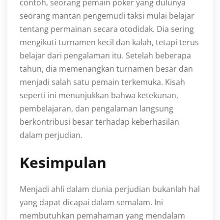
contoh, seorang pemain poker yang dulunya
seorang mantan pengemudi taksi mulai belajar
tentang permainan secara otodidak. Dia sering
mengikuti turnamen kecil dan kalah, tetapi terus
belajar dari pengalaman itu. Setelah beberapa
tahun, dia memenangkan turnamen besar dan
menjadi salah satu pemain terkemuka. Kisah
seperti ini menunjukkan bahwa ketekunan,
pembelajaran, dan pengalaman langsung
berkontribusi besar terhadap keberhasilan
dalam perjudian.
Kesimpulan
Menjadi ahli dalam dunia perjudian bukanlah hal
yang dapat dicapai dalam semalam. Ini
membutuhkan pemahaman yang mendalam