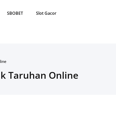
lot Demo
SBOBET
Slot Gacor
mberikan
line
k Taruhan Online