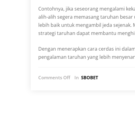
Contohnya, jika seseorang mengalami kek
alih-alih segera memasang taruhan besar
lebih baik untuk mengambil jeda sejenak.
strategi taruhan dapat membantu menghin
Dengan menerapkan cara cerdas ini dala
pengalaman taruhan yang lebih menyena
on
Comments Off
In
SBOBET
Cara
Cerdas
Memanfaatkan
Bosbobet
untuk
Taruhan
Online