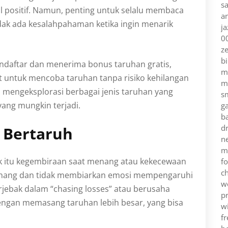
s
 positif. Namun, penting untuk selalu membaca
a
idak ada kesalahpahaman ketika ingin menarik
j
0
z
b
mendaftar dan menerima bonus taruhan gratis,
m
 untuk mencoba taruhan tanpa risiko kehilangan
m
a mengeksplorasi berbagai jenis taruhan yang
s
yang mungkin terjadi.
ga
b
d
 Bertaruh
ne
m
aik itu kegembiraan saat menang atau kekecewaan
fo
c
 tenang dan tidak membiarkan emosi mempengaruhi
w
rjebak dalam “chasing losses” atau berusaha
p
ngan memasang taruhan lebih besar, yang bisa
w
f