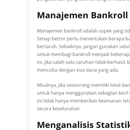
Manajemen Bankroll 
Manajemen bankroll adalah aspek yang tid
Setiap bettor perlu menentukan berapa b
bertaruh. Sebaiknya, jangan gunakan selur
untuk membagi bankroll menjadi beberap
ini, jika salah satu taruhan tidak berhasi
mencoba dengan sisa dana yang ada.
Misalnya, jika seseorang memiliki total 
untuk hanya menggunakan sebagian kecil d
ini tidak hanya memberikan keamanan tet
secara keseluruhan.
Menganalisis Statist