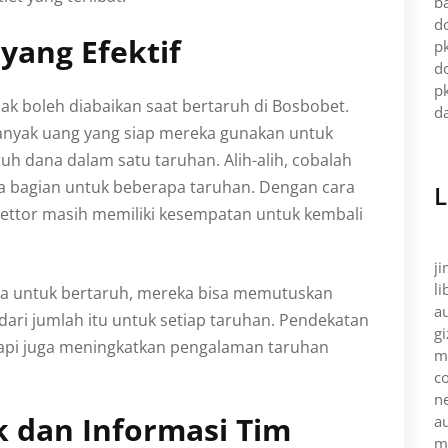
b
d
yang Efektif
p
d
p
ak boleh diabaikan saat bertaruh di Bosbobet.
d
anyak uang yang siap mereka gunakan untuk
uh dana dalam satu taruhan. Alih-alih, cobalah
a bagian untuk beberapa taruhan. Dengan cara
L
l, bettor masih memiliki kesempatan untuk kembali
j
l
dana untuk bertaruh, mereka bisa memutuskan
a
ari jumlah itu untuk setiap taruhan. Pendekatan
g
api juga meningkatkan pengalaman taruhan
m
c
n
ik dan Informasi Tim
au
m