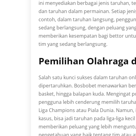
ini menyediakan berbagai jenis taruhan, 
dan taruhan dalam permainan. Setiap jenis
contoh, dalam taruhan langsung, penggu
sedang berlangsung, dengan peluang yang 
memberikan kesempatan bagi bettor unt
tim yang sedang berlangsung.
Pemilihan Olahraga d
Salah satu kunci sukses dalam taruhan onl
dipertaruhkan. Bosbobet menawarkan berba
basket, hingga balapan kuda. Mengingat po
pengguna lebih cenderung memilih taruha
Liga Champions atau Piala Dunia. Namun, 
kasus, bisa jadi taruhan pada liga-liga kec
memberikan peluang yang lebih menguntun
pengetahuan yang baik tentang tim atau atl