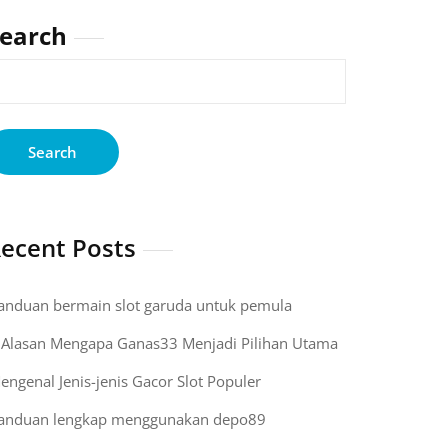
earch
Search
ecent Posts
anduan bermain slot garuda untuk pemula
 Alasan Mengapa Ganas33 Menjadi Pilihan Utama
engenal Jenis-jenis Gacor Slot Populer
anduan lengkap menggunakan depo89