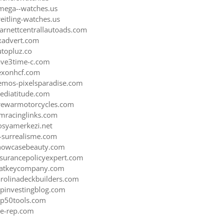
mega--watches.us
eitling-watches.us
garnettcentrallautoads.com
ixadvert.com
utopluz.co
ave3time-c.com
exonhcf.com
emos-pixelsparadise.com
ediatitude.com
rewarmotorcycles.com
imracinglinks.com
osyamerkezi.net
e-surrealisme.com
howcasebeauty.com
nsurancepolicyexpert.com
tatkeycompany.com
arolinadeckbuilders.com
opinvestingblog.com
op50tools.com
he-rep.com