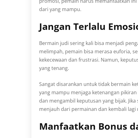
promosi, pemain harus memanfaatkan ini d
dari yang mampu.
Jangan Terlalu Emosi
Bermain judi sering kali bisa menjadi pe
melimpah, pemain bisa merasa euforia, 
kekecewaan dan frustrasi. Namun, keputus
yang tenang.
Sangat disarankan untuk tidak bermain ket
yang mampu menjaga ketenangan pikiran 
dan mengambil keputusan yang bijak. Jika
menjauh dari permainan dan kembali lagi 
Manfaatkan Bonus d