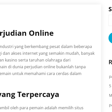
S
rjudian Online
u industri yang berkembang pesat dalam beberapa
gi dan akses internet yang semakin mudah, banyak
n kasino serta taruhan olahraga dari
R
n di dunia perjudian online bukanlah tanpa
ra pemain untuk memahami cara cerdas dalam
p
5
 yang Terpercaya
M
p
ambil oleh para pemain adalah memilih situs