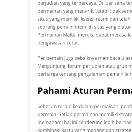
perjudian yang terpercaya. Di luar sana 
permainan yang menarik, tetapi tidak se
situs yang memiliki lisensi resmi dan telah
seorang pemain memilih situs yang diatur 
Permainan Malta, mereka dapat merasa le
pengawasan ketat.
Per pemain juga sebaiknya membaca ulasa
Mengunjungi forum perjudian atau grup m
berharga tentang pengalaman pemain lain
Pahami Aturan Perm
Sebelum terjun ke dalam permainan, pen
bermain. Setiap permainan memiliki strat
memahami hal ini cenderung lebih berhas
kombinasi kartu yang menang dan strate