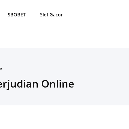
lot Demo
SBOBET
Slot Gacor
mberikan
e
erjudian Online