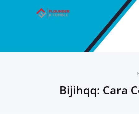
Skip
Situs Slot Online Terb
to
content
Dapatkan Deposit pulsa dan latih strategi 
pengalaman bermain optimal.
Bijihqq: Cara 