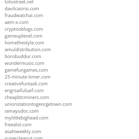
totostreet.net
davilcasino.com
fraudwatchai.com
aem-x.com
cryptooblogs.com
gameuplevel.com
homethestyle.com
amuldistribution.com
borobuddur.com
wundermusic.com
gamefungames.com
25-minute-timer.com
creativefuntask.com
engrsaifulsaif.com
cheapbtcminers.com
unionstationtogeorgetown.com
iamayudoc.com
mylittlebighead.com
freealot.com
asahiweekly.com
supercleanut.com