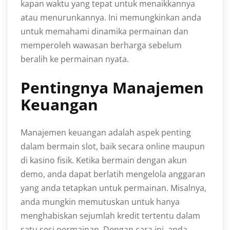
kapan waktu yang tepat untuk menaikkannya
atau menurunkannya. Ini memungkinkan anda
untuk memahami dinamika permainan dan
memperoleh wawasan berharga sebelum
beralih ke permainan nyata.
Pentingnya Manajemen
Keuangan
Manajemen keuangan adalah aspek penting
dalam bermain slot, baik secara online maupun
di kasino fisik. Ketika bermain dengan akun
demo, anda dapat berlatih mengelola anggaran
yang anda tetapkan untuk permainan. Misalnya,
anda mungkin memutuskan untuk hanya
menghabiskan sejumlah kredit tertentu dalam
satu sesi permainan. Dengan cara ini, anda