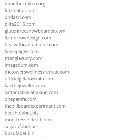
tamethekraken.org
lutzinator.com
ondasrl.com
blife2016.com
glutenfreesnowboarder.com
lizmorrowdesign.com
healwithcannabidiol.com
kioskpages.com
trianglecurry.com
imagedum.com
thetowerswellnessretreat.com
officialgelatostrain.com
kaethejeweler.com
sattamatkasattaking.com
onepetlife.com
thebillboardexperiment.com
beachufabet.biz
mon-tresse-de-lit.com
sugarufabet.biz
boxufabet.biz