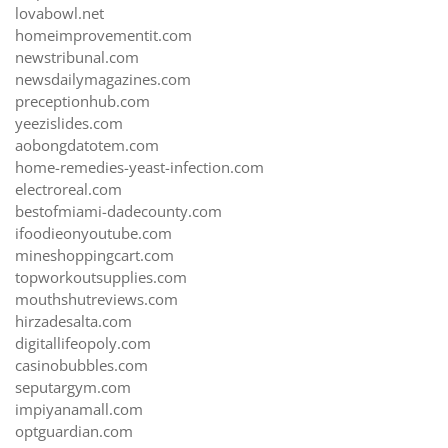
lovabowl.net
homeimprovementit.com
newstribunal.com
newsdailymagazines.com
preceptionhub.com
yeezislides.com
aobongdatotem.com
home-remedies-yeast-infection.com
electroreal.com
bestofmiami-dadecounty.com
ifoodieonyoutube.com
mineshoppingcart.com
topworkoutsupplies.com
mouthshutreviews.com
hirzadesalta.com
digitallifeopoly.com
casinobubbles.com
seputargym.com
impiyanamall.com
optguardian.com