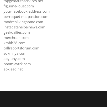
topgearautoservices.net
figurine-jouet.com
your-facebook-address.com
perroquet-ma-passion.com
modrenlivinghome.com
instadatahelpainews.com
geekdailies.com
merchrain.com
kmbb28.com
callreportsforum.com
sokmilya.com
abyluny.com
boomjavtrk.com
apklead.net