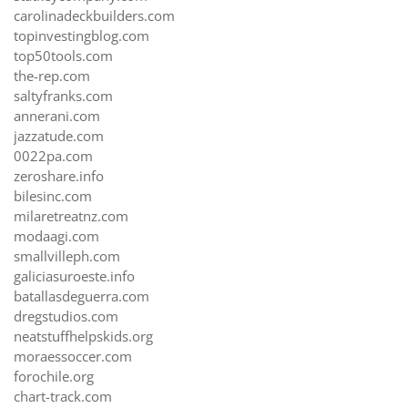
carolinadeckbuilders.com
topinvestingblog.com
top50tools.com
the-rep.com
saltyfranks.com
annerani.com
jazzatude.com
0022pa.com
zeroshare.info
bilesinc.com
milaretreatnz.com
modaagi.com
smallvilleph.com
galiciasuroeste.info
batallasdeguerra.com
dregstudios.com
neatstuffhelpskids.org
moraessoccer.com
forochile.org
chart-track.com