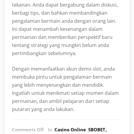
tekanan. Anda dapat bergabung dalam diskusi,
berbagi tips, dan bahkan membandingkan
pengalaman bermain anda dengan orang lain.
Ini dapat menambah kesenangan dalam
permainan dan memberikan perspektif baru
tentang strategi yang mungkin belum anda
pertimbangkan sebelumnya.
Dengan memanfaatkan akun demo slot, anda
membuka pintu untuk pengalaman bermain
yang lebih menyenangkan dan mendidik.
Ingatlah untuk menikmati setiap momen dalam
permainan, dan ambil pelajaran dari setiap
putaran yang anda lakukan.
on
Comments Off
In
Casino Online
SBOBET