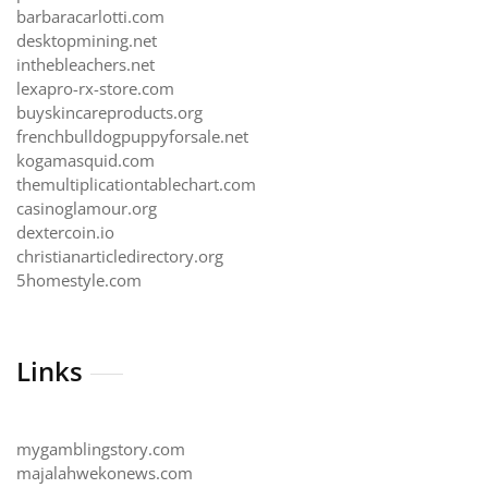
barbaracarlotti.com
desktopmining.net
inthebleachers.net
lexapro-rx-store.com
buyskincareproducts.org
frenchbulldogpuppyforsale.net
kogamasquid.com
themultiplicationtablechart.com
casinoglamour.org
dextercoin.io
christianarticledirectory.org
5homestyle.com
Links
mygamblingstory.com
majalahwekonews.com