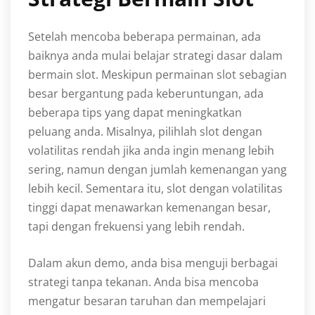
Setelah mencoba beberapa permainan, ada
baiknya anda mulai belajar strategi dasar dalam
bermain slot. Meskipun permainan slot sebagian
besar bergantung pada keberuntungan, ada
beberapa tips yang dapat meningkatkan
peluang anda. Misalnya, pilihlah slot dengan
volatilitas rendah jika anda ingin menang lebih
sering, namun dengan jumlah kemenangan yang
lebih kecil. Sementara itu, slot dengan volatilitas
tinggi dapat menawarkan kemenangan besar,
tapi dengan frekuensi yang lebih rendah.
Dalam akun demo, anda bisa menguji berbagai
strategi tanpa tekanan. Anda bisa mencoba
mengatur besaran taruhan dan mempelajari