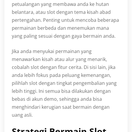
petualangan yang membawa anda ke hutan
belantara, atau slot dengan tema kisah abad
pertengahan. Penting untuk mencoba beberapa
permainan berbeda dan menemukan mana
yang paling sesuai dengan gaya bermain anda.
Jika anda menyukai permainan yang
menawarkan kisah atau alur yang menarik,
cobalah slot dengan fitur cerita. Di sisi lain, jika
anda lebih fokus pada peluang kemenangan,
pilihlah slot dengan tingkat pengembalian yang
lebih tinggi. Ini semua bisa dilakukan dengan
bebas di akun demo, sehingga anda bisa
menghindari kerugian saat bermain dengan
uang asli.
Strategi Bermain Slot