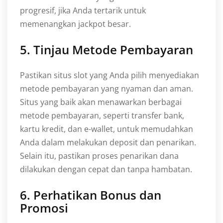
progresif, jika Anda tertarik untuk
memenangkan jackpot besar.
5. Tinjau Metode Pembayaran
Pastikan situs slot yang Anda pilih menyediakan
metode pembayaran yang nyaman dan aman.
Situs yang baik akan menawarkan berbagai
metode pembayaran, seperti transfer bank,
kartu kredit, dan e-wallet, untuk memudahkan
Anda dalam melakukan deposit dan penarikan.
Selain itu, pastikan proses penarikan dana
dilakukan dengan cepat dan tanpa hambatan.
6. Perhatikan Bonus dan
Promosi