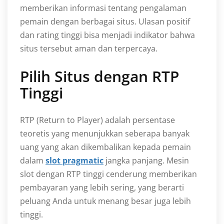
memberikan informasi tentang pengalaman
pemain dengan berbagai situs. Ulasan positif
dan rating tinggi bisa menjadi indikator bahwa
situs tersebut aman dan terpercaya.
Pilih Situs dengan RTP
Tinggi
RTP (Return to Player) adalah persentase
teoretis yang menunjukkan seberapa banyak
uang yang akan dikembalikan kepada pemain
dalam
slot pragmatic
jangka panjang. Mesin
slot dengan RTP tinggi cenderung memberikan
pembayaran yang lebih sering, yang berarti
peluang Anda untuk menang besar juga lebih
tinggi.