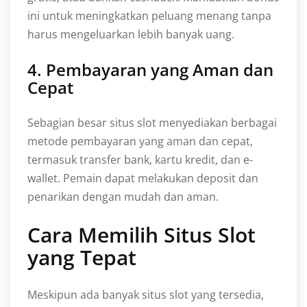
ini untuk meningkatkan peluang menang tanpa
harus mengeluarkan lebih banyak uang.
4. Pembayaran yang Aman dan
Cepat
Sebagian besar situs slot menyediakan berbagai
metode pembayaran yang aman dan cepat,
termasuk transfer bank, kartu kredit, dan e-
wallet. Pemain dapat melakukan deposit dan
penarikan dengan mudah dan aman.
Cara Memilih Situs Slot
yang Tepat
Meskipun ada banyak situs slot yang tersedia,