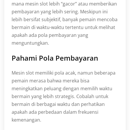
mana mesin slot lebih “gacor” atau memberikan
pembayaran yang lebih sering. Meskipun ini
lebih bersifat subjektif, banyak pemain mencoba
bermain di waktu-waktu tertentu untuk melihat
apakah ada pola pembayaran yang
menguntungkan.
Pahami Pola Pembayaran
Mesin slot memiliki pola acak, namun beberapa
pemain merasa bahwa mereka bisa
meningkatkan peluang dengan memilih waktu
bermain yang lebih strategis. Cobalah untuk
bermain di berbagai waktu dan perhatikan
apakah ada perbedaan dalam frekuensi
kemenangan.