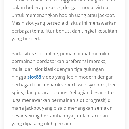
dalam beberapa kasus, dengan modal virtual,
untuk memenangkan hadiah uang atau jackpot.
Mesin slot yang tersedia di situs ini menawarkan
berbagai tema, fitur bonus, dan tingkat kesulitan
yang berbeda.
Pada situs slot online, pemain dapat memilih
permainan berdasarkan preferensi mereka,
mulai dari slot klasik dengan tiga gulungan
hingga
slot88
video yang lebih modern dengan
berbagai fitur menarik seperti wild symbols, free
spins, dan putaran bonus. Sebagian besar situs
juga menawarkan permainan slot progresif, di
mana jackpot yang bisa dimenangkan semakin
besar seiring bertambahnya jumlah taruhan
yang dipasang oleh pemain.