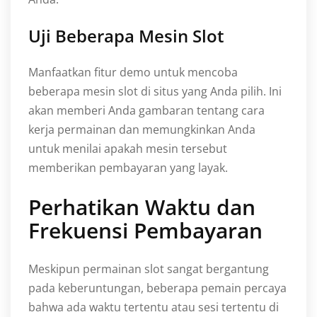
Uji Beberapa Mesin Slot
Manfaatkan fitur demo untuk mencoba
beberapa mesin slot di situs yang Anda pilih. Ini
akan memberi Anda gambaran tentang cara
kerja permainan dan memungkinkan Anda
untuk menilai apakah mesin tersebut
memberikan pembayaran yang layak.
Perhatikan Waktu dan
Frekuensi Pembayaran
Meskipun permainan slot sangat bergantung
pada keberuntungan, beberapa pemain percaya
bahwa ada waktu tertentu atau sesi tertentu di