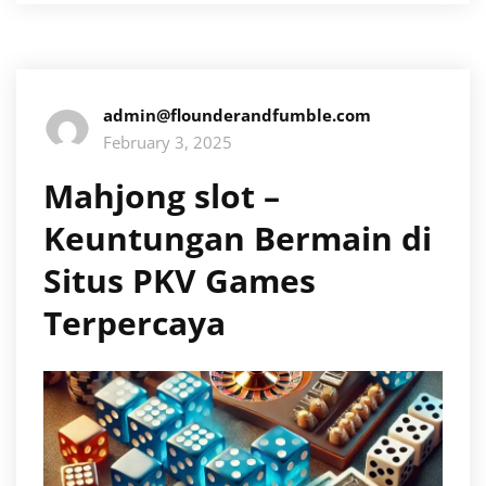
–
Apa
Itu
Situs
Slot
admin@flounderandfumble.com
dan
February 3, 2025
Bagaimana
Cara
Mahjong slot –
Memilih
yang
Keuntungan Bermain di
Tepat?
Situs PKV Games
Terpercaya