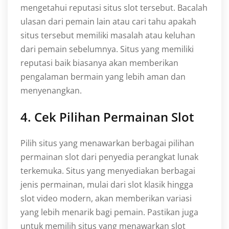
mengetahui reputasi situs slot tersebut. Bacalah
ulasan dari pemain lain atau cari tahu apakah
situs tersebut memiliki masalah atau keluhan
dari pemain sebelumnya. Situs yang memiliki
reputasi baik biasanya akan memberikan
pengalaman bermain yang lebih aman dan
menyenangkan.
4. Cek Pilihan Permainan Slot
Pilih situs yang menawarkan berbagai pilihan
permainan slot dari penyedia perangkat lunak
terkemuka. Situs yang menyediakan berbagai
jenis permainan, mulai dari slot klasik hingga
slot video modern, akan memberikan variasi
yang lebih menarik bagi pemain. Pastikan juga
untuk memilih situs yang menawarkan slot