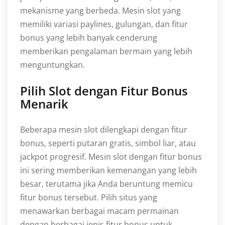
mekanisme yang berbeda. Mesin slot yang
memiliki variasi paylines, gulungan, dan fitur
bonus yang lebih banyak cenderung
memberikan pengalaman bermain yang lebih
menguntungkan.
Pilih Slot dengan Fitur Bonus
Menarik
Beberapa mesin slot dilengkapi dengan fitur
bonus, seperti putaran gratis, simbol liar, atau
jackpot progresif. Mesin slot dengan fitur bonus
ini sering memberikan kemenangan yang lebih
besar, terutama jika Anda beruntung memicu
fitur bonus tersebut. Pilih situs yang
menawarkan berbagai macam permainan
dengan berbagai jenis fitur bonus untuk