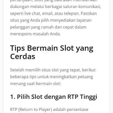
dukungan melalui berbagai saluran komunikasi,
seperti live chat, email, atau telepon. Pastikan
situs yang Anda pilih menyediakan layanan
pelanggan yang ramah dan cepat dalam
merespons masalah Anda.
Tips Bermain Slot yang
Cerdas
Setelah memilih situs slot yang tepat, berikut
beberapa tips untuk meningkatkan peluang
menang saat bermain slot:
1. Pilih Slot dengan RTP Tinggi
RTP (Return to Player) adalah persentase