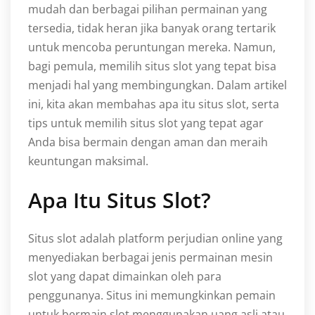
mudah dan berbagai pilihan permainan yang
tersedia, tidak heran jika banyak orang tertarik
untuk mencoba peruntungan mereka. Namun,
bagi pemula, memilih situs slot yang tepat bisa
menjadi hal yang membingungkan. Dalam artikel
ini, kita akan membahas apa itu situs slot, serta
tips untuk memilih situs slot yang tepat agar
Anda bisa bermain dengan aman dan meraih
keuntungan maksimal.
Apa Itu Situs Slot?
Situs slot adalah platform perjudian online yang
menyediakan berbagai jenis permainan mesin
slot yang dapat dimainkan oleh para
penggunanya. Situs ini memungkinkan pemain
untuk bermain slot menggunakan uang asli atau