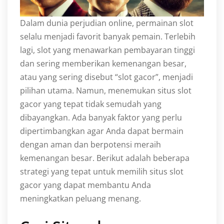
Dalam dunia perjudian online, permainan slot
selalu menjadi favorit banyak pemain. Terlebih
lagi, slot yang menawarkan pembayaran tinggi
dan sering memberikan kemenangan besar,
atau yang sering disebut “slot gacor”, menjadi
pilihan utama. Namun, menemukan situs slot
gacor yang tepat tidak semudah yang
dibayangkan. Ada banyak faktor yang perlu
dipertimbangkan agar Anda dapat bermain
dengan aman dan berpotensi meraih
kemenangan besar. Berikut adalah beberapa
strategi yang tepat untuk memilih situs slot
gacor yang dapat membantu Anda
meningkatkan peluang menang.