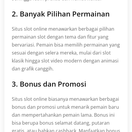
2. Banyak Pilihan Permainan
Situs slot online menawarkan berbagai pilihan
permainan slot dengan tema dan fitur yang
bervariasi. Pemain bisa memilih permainan yang
sesuai dengan selera mereka, mulai dari slot
klasik hingga slot video modern dengan animasi
dan grafik canggih.
3. Bonus dan Promosi
Situs slot online biasanya menawarkan berbagai
bonus dan promosi untuk menarik pemain baru
dan mempertahankan pemain lama. Bonus ini
bisa berupa bonus selamat datang, putaran
gratis, atau bahkan cashback. Manfaatkan bonus