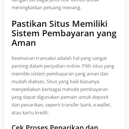
meningkatkan peluang menang.
Pastikan Situs Memiliki
Sistem Pembayaran yang
Aman
Keamanan transaksi adalah hal yang sangat
penting dalam perjudian online. Pilih situs yang
memiliki sistem pembayaran yang aman dan
mudah diakses. Situs yang baik biasanya
menyediakan berbagai metode pembayaran
yang dapat digunakan pemain untuk deposit
dan penarikan, seperti transfer bank, e-wallet,
atau kartu kredit.
Cek Proses Penarikan dan