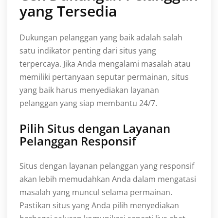
yang Tersedia
Dukungan pelanggan yang baik adalah salah
satu indikator penting dari situs yang
terpercaya. Jika Anda mengalami masalah atau
memiliki pertanyaan seputar permainan, situs
yang baik harus menyediakan layanan
pelanggan yang siap membantu 24/7.
Pilih Situs dengan Layanan
Pelanggan Responsif
Situs dengan layanan pelanggan yang responsif
akan lebih memudahkan Anda dalam mengatasi
masalah yang muncul selama permainan.
Pastikan situs yang Anda pilih menyediakan