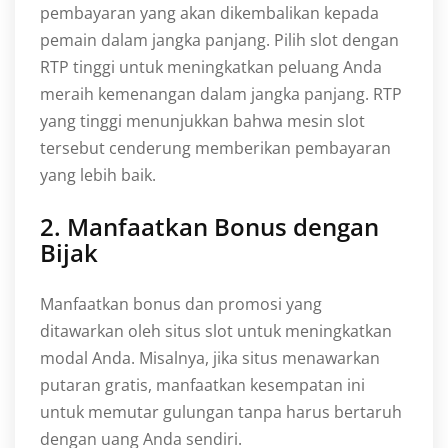
pembayaran yang akan dikembalikan kepada
pemain dalam jangka panjang. Pilih slot dengan
RTP tinggi untuk meningkatkan peluang Anda
meraih kemenangan dalam jangka panjang. RTP
yang tinggi menunjukkan bahwa mesin slot
tersebut cenderung memberikan pembayaran
yang lebih baik.
2. Manfaatkan Bonus dengan
Bijak
Manfaatkan bonus dan promosi yang
ditawarkan oleh situs slot untuk meningkatkan
modal Anda. Misalnya, jika situs menawarkan
putaran gratis, manfaatkan kesempatan ini
untuk memutar gulungan tanpa harus bertaruh
dengan uang Anda sendiri.