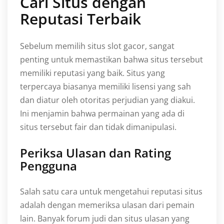
Cari Situs dengan
Reputasi Terbaik
Sebelum memilih situs slot gacor, sangat
penting untuk memastikan bahwa situs tersebut
memiliki reputasi yang baik. Situs yang
terpercaya biasanya memiliki lisensi yang sah
dan diatur oleh otoritas perjudian yang diakui.
Ini menjamin bahwa permainan yang ada di
situs tersebut fair dan tidak dimanipulasi.
Periksa Ulasan dan Rating
Pengguna
Salah satu cara untuk mengetahui reputasi situs
adalah dengan memeriksa ulasan dari pemain
lain. Banyak forum judi dan situs ulasan yang